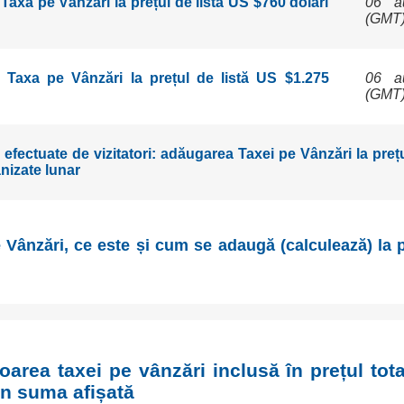
axa pe Vânzări la prețul de listă US $760 dolari
06 a
(GMT
Taxa pe Vânzări la prețul de listă US $1.275
06 a
(GMT
efectuate de vizitatori: adăugarea Taxei pe Vânzări la prețur
nizate lunar
ânzări, ce este și cum se adaugă (calculează) la pr
area taxei pe vânzări inclusă în prețul tota
in suma afișată