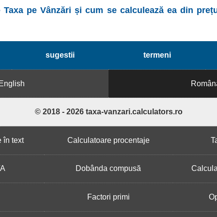
Taxa pe Vânzări și cum se calculează ea din prețul
sugestii
termeni
English
Român
© 2018 - 2026 taxa-vanzari.calculators.ro
în text
Calculatoare procentaje
T
VA
Dobânda compusă
Calcul
Factori primi
Op