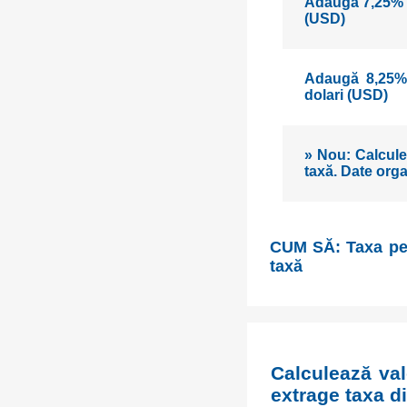
Adaugă 7,25% T
(USD)
Adaugă 8,25% 
dolari (USD)
» Nou: Calcule 
taxă. Date orga
CUM SĂ: Taxa pe V
taxă
Calculează valo
extrage taxa d