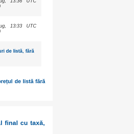
ug, 13:36 UTC
)
ug, 13:33 UTC
)
i de listă, fără
ețul de listă fără
l final cu taxă,