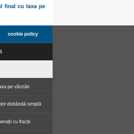
 final cu taxa pe
cookie policy
ă
axa pe vânzări
ator dobândă simplă
erații cu fracții