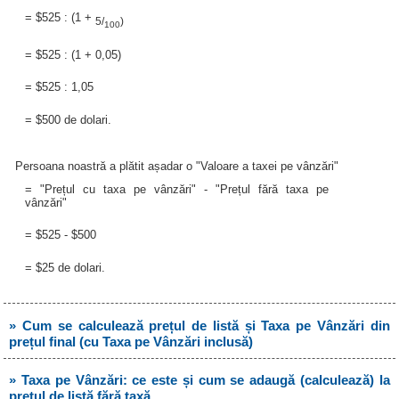
= $525 : (1 +
5/
)
100
= $525 : (1 + 0,05)
= $525 : 1,05
= $500 de dolari.
Persoana noastră a plătit așadar o "Valoare a taxei pe vânzări"
= "Prețul cu taxa pe vânzări" - "Prețul fără taxa pe
vânzări"
= $525 - $500
= $25 de dolari.
» Cum se calculează prețul de listă și Taxa pe Vânzări din
prețul final (cu Taxa pe Vânzări inclusă)
» Taxa pe Vânzări: ce este și cum se adaugă (calculează) la
prețul de listă fără taxă