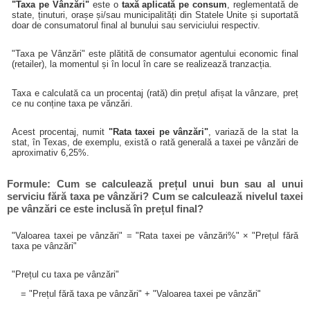
"Taxa pe Vânzări"
este o
taxă aplicată pe consum
, reglementată de
state, ținuturi, orașe și/sau municipalități din Statele Unite și suportată
doar de consumatorul final al bunului sau serviciului respectiv.
"Taxa pe Vânzări" este plătită de consumator agentului economic final
(retailer), la momentul și în locul în care se realizează tranzacția.
Taxa e calculată ca un procentaj (rată) din prețul afișat la vânzare, preț
ce nu conține taxa pe vănzări.
Acest procentaj, numit
"Rata taxei pe vânzări"
, variază de la stat la
stat, în Texas, de exemplu, există o rată generală a taxei pe vânzări de
aproximativ 6,25%.
Formule: Cum se calculează prețul unui bun sau al unui
serviciu fără taxa pe vânzări? Cum se calculează nivelul taxei
pe vânzări ce este inclusă în prețul final?
"Valoarea taxei pe vânzări" = "Rata taxei pe vânzări%" × "Prețul fără
taxa pe vânzări"
"Prețul cu taxa pe vânzări"
= "Prețul fără taxa pe vânzări" + "Valoarea taxei pe vânzări"