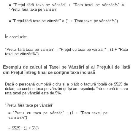
= "Prețul fără taxa pe vânzări" + "Rata taxei pe vânzări%" ×
"Prețul fără taxa pe vânzări"
= "Prețul fără taxa pe vânzări" × (1 + "Rata taxei pe vânzări%")
În concluzie:
"Prețul fără taxa pe vânzări" = "Prețul cu taxa pe vânzări" : (1 + "Rata
taxei pe vânzări%")
Exemplu de calcul al Taxei pe Vânzări și al Prețului de listă
din Prețul întreg final ce conține taxa inclusă
Dacă o persoană cumpără cidru și a plătit o factură totală de $525 de
dolari, ce conține taxa pe vânzări și își are reședința într-o zonă în care
rata taxei pe vânzări este de 5%.
"Prețul fără taxa pe vânzări"
= "Prețul cu taxa pe vânzări" : (1 + "Rata taxei pe
vânzări%")
= $525 : (1 + 5%)