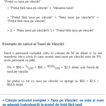
"Prețul cu taxa pe vânzări"
= "Prețul fără taxa pe vânzări" + "Valoarea taxei"
= "Prețul fără taxa pe vânzări" + "Rata taxei pe vânzări%" ×
"Prețul fără taxa pe vânzări"
= (1 + "Rata taxei pe vânzări%") × "Prețul fără taxa pe vânzări"
Exemplu de calcul al Taxei de Vânzări
Dacă o persoană cumpără cidru în valoare de 50 de dolari și își are
reședința într-o zonă în care nivelul ratei taxei pe vânzări este de 5%,
acea persoană va plăti:
5
$250
5% × $50 =
/
× $50 =
/
= $2,5 dolari sub formă de
100
100
taxă pe vânzări.
Iar prețul cu tot cu taxa pe vânzări va ajunge la: $50 + $2,5 =
$52,5 dolari.
» Citește articolul complet > Taxa pe Vânzări: ce este și cum
se adaugă (calculează) la prețul de listă fără taxă