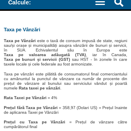
Calcule:
Taxa pe Vânzări
Taxa pe Vânzări
este o taxă de consum impusă de state, regiuni
sau/și orașe și municipalități asupra vânzării de bunuri și servicii,
în SUA. Echivalentul său în Europa este
Taxa pe valoarea adăugată (TVA)
, iar în Canada,
Taxa pe bunuri și servicii (GST)
sau HST - în zonele în care
taxele locale și cele federale au fost armonizate.
Taxa pe vânzări este plătită de consumatorul final comerciantului
cu amănuntul la punctul de vânzare ca număr de procente din
prețul de vânzare al bunului sau serviciului vândut și poartă
numele
Rata taxei pe vânzări
.
Rata Taxei pe Vânzări
= 4%
Prețul fără Taxa pe Vânzări
= 358,97 (Dolari US) = Prețul înainte
de aplicarea Taxei pe Vânzări
Prețul cu Taxa pe Vânzări
= Prețul de vânzare către
cumpărătorul final