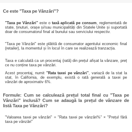
Ce este "Taxa pe Vânzări"?
"Taxa pe Vânzări"
este o
taxă aplicată pe consum
, reglementată de
state, ținuturi, orașe și/sau municipalități din Statele Unite și suportată
doar de consumatorul final al bunului sau serviciului respectiv.
"Taxa pe Vânzări" este plătită de consumator agentului economic final
(retailer), la momentul și în locul în care se realizează tranzacția.
Taxa e calculată ca un procentaj (rată) din prețul afișat la vânzare, preț
ce nu conține taxa pe vănzări.
Acest procentaj, numit
"Rata taxei pe vânzări"
, variază de la stat la
stat, în California, de exemplu, există o rată generală a taxei pe
vânzări de aproximativ 6%.
Formule: Cum se calculează prețul total final cu "Taxa pe
Vânzări" inclusă? Cum se adaugă la prețul de vânzare de
listă Taxa pe Vânzări?
"Valoarea taxei pe vânzări" = "Rata taxei pe vânzări%" × "Prețul fără
taxa pe vânzări"