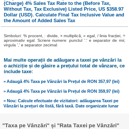
(Charge) 4% Sales Tax Rate to the (Before Tax,
Without Tax, Tax Exclusive) Listed Price, US $358.97
Dollar (USD). Calculate Final Tax Inclusive Value and
the Amount of Added Sales Tax
Simboluri: % procent, : divide, × multiplică, = egal, / linia fracției, ≈
aproximativ egal. Scriere numere: punctul '.' e separator de mii;
virgula ',' e separator zecimal.
Mai multe operații de adăugare a taxei pe vânzări la
o achiziție și de găsire a prețului total de vânzare, ce
include taxe:
» Adaugă 4% Taxa pe Vânzări la Prețul de RON 357,97 (lei)
» Adaugă 4% Taxa pe Vânzări la Prețul de RON 359,97 (lei)
» Nou: Calcule efectuate de vizitatori: adăugarea Taxei pe
Vânzări la prețuri de listă, fără taxă. Date organizate lunar
"Taxa pe Vânzări" și "Rata Taxei pe Vânzări"