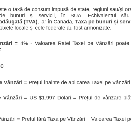
te o taxă de consum impusă de state, regiuni sau/și ora
 de bunuri și servicii, în SUA. Echivalentul să
 adăugată (TVA)
, iar în Canada,
Taxa pe bunuri și serv
taxele locale și cele federale au fost armonizate.
nzări
= 4% - Valoarea Ratei Taxei pe Vânzări poate fi
:
00
pe Vânzări
= Prețul înainte de aplicarea Taxei pe Vânzări
e Vânzări
= US $1.997 Dolari = Prețul de vânzare plăt
Vânzări = Prețul fără Taxa pe Vânzări + Valoarea Taxei p