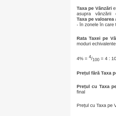
Taxa pe Vânzări
es
asupra vânzării
Taxa pe valoarea
- în zonele în care 
Rata Taxei pe Vâ
moduri echivalente
4
4% =
/
= 4 : 1
100
Prețul fără Taxa 
Prețul cu Taxa p
final
Prețul cu Taxa pe 