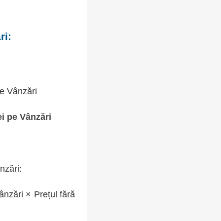
ri:
pe Vânzări
i pe Vânzări
nzări:
nzări × Prețul fără