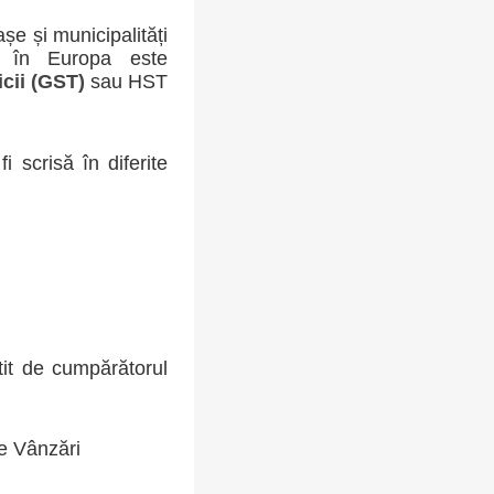
șe și municipalități
u în Europa este
icii (GST)
sau HST
 scrisă în diferite
it de cumpărătorul
e Vânzări