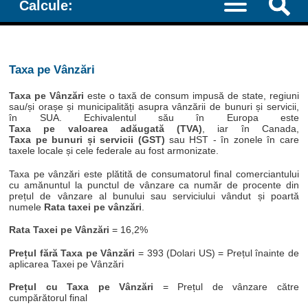
Calcule:
Taxa pe Vânzări
Taxa pe Vânzări
este o taxă de consum impusă de state, regiuni
sau/și orașe și municipalități asupra vânzării de bunuri și servicii,
în SUA. Echivalentul său în Europa este
Taxa pe valoarea adăugată (TVA)
, iar în Canada,
Taxa pe bunuri și servicii (GST)
sau HST - în zonele în care
taxele locale și cele federale au fost armonizate.
Taxa pe vânzări este plătită de consumatorul final comerciantului
cu amănuntul la punctul de vânzare ca număr de procente din
prețul de vânzare al bunului sau serviciului vândut și poartă
numele
Rata taxei pe vânzări
.
Rata Taxei pe Vânzări
= 16,2%
Prețul fără Taxa pe Vânzări
= 393 (Dolari US) = Prețul înainte de
aplicarea Taxei pe Vânzări
Prețul cu Taxa pe Vânzări
= Prețul de vânzare către
cumpărătorul final