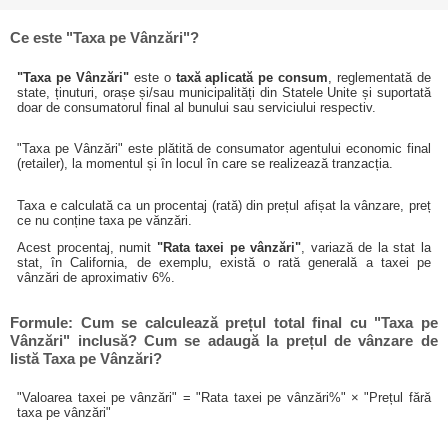
Ce este "Taxa pe Vânzări"?
"Taxa pe Vânzări"
este o
taxă aplicată pe consum
, reglementată de
state, ținuturi, orașe și/sau municipalități din Statele Unite și suportată
doar de consumatorul final al bunului sau serviciului respectiv.
"Taxa pe Vânzări" este plătită de consumator agentului economic final
(retailer), la momentul și în locul în care se realizează tranzacția.
Taxa e calculată ca un procentaj (rată) din prețul afișat la vânzare, preț
ce nu conține taxa pe vănzări.
Acest procentaj, numit
"Rata taxei pe vânzări"
, variază de la stat la
stat, în California, de exemplu, există o rată generală a taxei pe
vânzări de aproximativ 6%.
Formule: Cum se calculează prețul total final cu "Taxa pe
Vânzări" inclusă? Cum se adaugă la prețul de vânzare de
listă Taxa pe Vânzări?
"Valoarea taxei pe vânzări" = "Rata taxei pe vânzări%" × "Prețul fără
taxa pe vânzări"