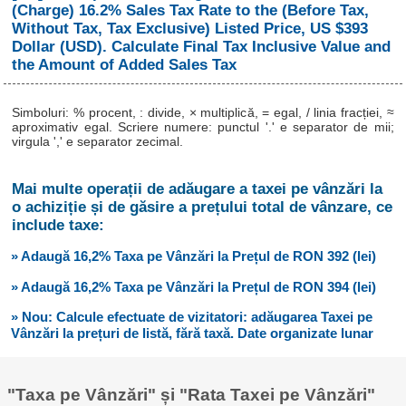
(Charge) 16.2% Sales Tax Rate to the (Before Tax,
Without Tax, Tax Exclusive) Listed Price, US $393
Dollar (USD). Calculate Final Tax Inclusive Value and
the Amount of Added Sales Tax
Simboluri: % procent, : divide, × multiplică, = egal, / linia fracției, ≈
aproximativ egal. Scriere numere: punctul '.' e separator de mii;
virgula ',' e separator zecimal.
Mai multe operații de adăugare a taxei pe vânzări la
o achiziție și de găsire a prețului total de vânzare, ce
include taxe:
» Adaugă 16,2% Taxa pe Vânzări la Prețul de RON 392 (lei)
» Adaugă 16,2% Taxa pe Vânzări la Prețul de RON 394 (lei)
» Nou: Calcule efectuate de vizitatori: adăugarea Taxei pe
Vânzări la prețuri de listă, fără taxă. Date organizate lunar
"Taxa pe Vânzări" și "Rata Taxei pe Vânzări"