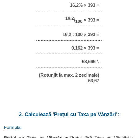
16,2% × 393 =
16,2
/
× 393 =
100
16,2 : 100 × 393 =
0,162 × 393 =
63,666 ≈
(Rotunjit la max. 2 zecimale)
63,67
2. Calculează 'Prețul cu Taxa pe Vânzări':
Formula:
Prețul cu Taxa pe Vânzări
= Prețul fără Taxa pe Vânzări +