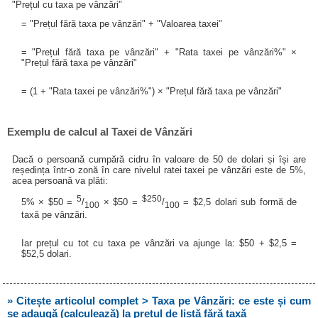
"Prețul cu taxa pe vânzări"
= "Prețul fără taxa pe vânzări" + "Valoarea taxei"
= "Prețul fără taxa pe vânzări" + "Rata taxei pe vânzări%" ×
"Prețul fără taxa pe vânzări"
= (1 + "Rata taxei pe vânzări%") × "Prețul fără taxa pe vânzări"
Exemplu de calcul al Taxei de Vânzări
Dacă o persoană cumpără cidru în valoare de 50 de dolari și își are
reședința într-o zonă în care nivelul ratei taxei pe vânzări este de 5%,
acea persoană va plăti:
5
$250
5% × $50 =
/
× $50 =
/
= $2,5 dolari sub formă de
100
100
taxă pe vânzări.
Iar prețul cu tot cu taxa pe vânzări va ajunge la: $50 + $2,5 =
$52,5 dolari.
» Citește articolul complet > Taxa pe Vânzări: ce este și cum
se adaugă (calculează) la prețul de listă fără taxă